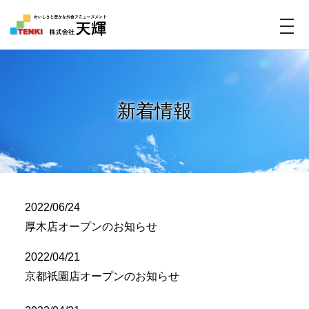
t
o
g
g
l
新着情報
e
n
a
v
i
2022/06/24
g
厚木店オープンのお知らせ
a
2022/04/21
t
京都祇園店オープンのお知らせ
i
o