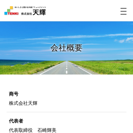
t
o
g
g
l
会社概要
e
n
a
v
i
商号
g
株式会社天輝
a
t
i
代表者
o
代表取締役 石崎輝美